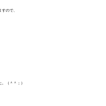
ますので、
た。（＾＾；）