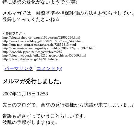
特に姿勢の変化がないようです(笑)
メルマガでは、融資基準や担保評価の方法もお知らせしてい
登録してみてくださいね☆
＜参照ブログ＞
http://blogs.yahoo.co.jp/pma100percent/52862054.html
http://www.financialblog.jp/1088/2007/12/post_547.html
http://min-min-semi.seesaa.net/article/72852813.html
http://starry-estate.cocolog-nifty.com/blog/2007/12/post_39c3.html
http://www.bb-japan.net/wago/archives/287
http://blog.livedoor.jp/erika1212japan/archives/452360.html
http://plaza.rakuten.co.jp/flat2007/diary/
|
パーマリンク
|
コメント (6)
メルマガ発行しました。
2007年12月15日 12:58
先日のブログで、商材の発行者様から抗議が来てしまいまし
告訴も辞さずっていうことらしいです。
波乱の予感がしますねぇ。