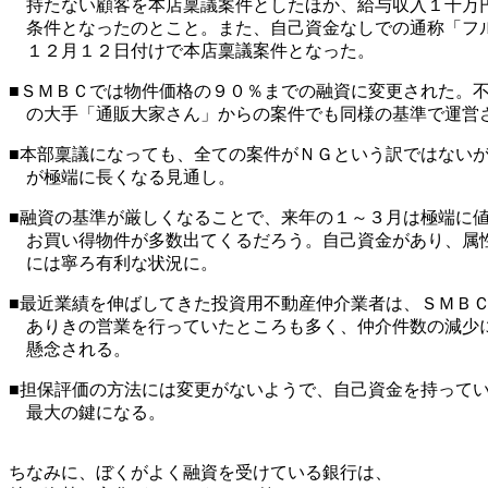
持たない顧客を本店稟議案件としたほか、給与収入１千万
条件となったのとこと。また、自己資金なしでの通称「フ
１２月１２日付けで本店稟議案件となった。
■ＳＭＢＣでは物件価格の９０％までの融資に変更された。
の大手「通販大家さん」からの案件でも同様の基準で運営
■本部稟議になっても、全ての案件がＮＧという訳ではない
が極端に長くなる見通し。
■融資の基準が厳しくなることで、来年の１～３月は極端に
お買い得物件が多数出てくるだろう。自己資金があり、属
には寧ろ有利な状況に。
■最近業績を伸ばしてきた投資用不動産仲介業者は、ＳＭＢ
ありきの営業を行っていたところも多く、仲介件数の減少
懸念される。
■担保評価の方法には変更がないようで、自己資金を持って
最大の鍵になる。
ちなみに、ぼくがよく融資を受けている銀行は、