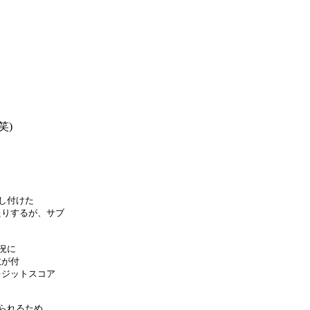
。
笑)
し付けた
たりするが、サブ
況に
数が付
レジットスコア
られるため、