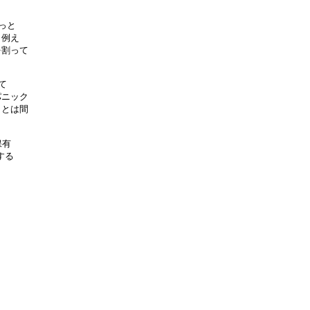
っと
、例え
を割って
て
パニック
ことは間
保有
する