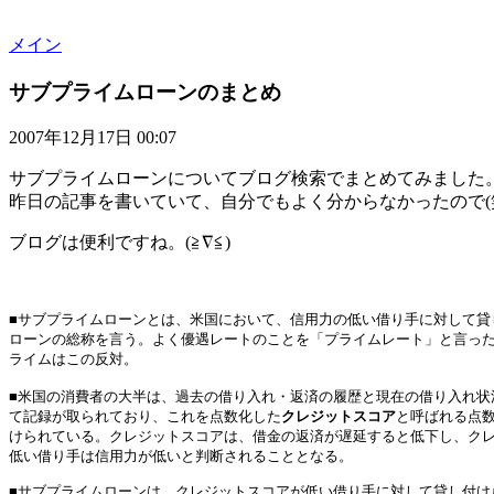
メイン
サブプライムローンのまとめ
2007年12月17日 00:07
サブプライムローンについてブログ検索でまとめてみました
昨日の記事を書いていて、自分でもよく分からなかったので(
ブログは便利ですね。(≧∇≦)
■サブプライムローンとは、米国において、信用力の低い借り手に対して貸
ローンの総称を言う。よく優遇レートのことを「プライムレート」と言っ
ライムはこの反対。
■米国の消費者の大半は、過去の借り入れ・返済の履歴と現在の借り入れ状
て記録が取られており、これを点数化した
クレジットスコア
と呼ばれる点
けられている。クレジットスコアは、借金の返済が遅延すると低下し、ク
低い借り手は信用力が低いと判断されることとなる。
■サブプライムローンは、クレジットスコアが低い借り手に対して貸し付け