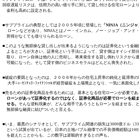
回収遅延リスクは、信用力の高い借り手に対して貸し付ける住宅ローンよ
金利も高めに設定される。
■サブプライムの典型としては２００５年頃に登場した
「NINJA（ニンジ
ローンなどがあり、NINJAとはノー・インカム、ノー・ジョブ・アンド
所得がなくても借りりられるローン。
■このような無節操な貸し出しが出来るようになったのは証券化という金融
よるところが大きい。証券化という手法によって、貸す側はオイシイ部
取り、ローン自体は他の人に売却し、将来発生する貸し倒れリスクから
可能になった。そして貸す側のビジネスモラルはどんどん喪失された。
■破綻の要因となったのは、２００６年からの住宅上昇率の鈍化と延滞率の
大手ﾆｭｰｾﾝﾁｭﾘｰﾌｧｲﾅﾝｼｬﾙが経営破綻＆上場廃止となり、一気に表面化し
■売るための証券化商品を作るためには、基本となる住宅ローンが必要であ
ローンがあって証券化するのではなく、証券化商品が必要でローンを組
せる。
そんな逆転現象が、どんな相手であろうともローンを組ませる、
無節操な融資に結びついたと言える。
■いま、最悪のシナリオとして、サブプライム関連の損失は3000億ドル（3
という試算が出ているが、日本の土地バブル崩壊での不良債権総額は100
を超えたことからも、この数字は楽観的すぎるとの声も。