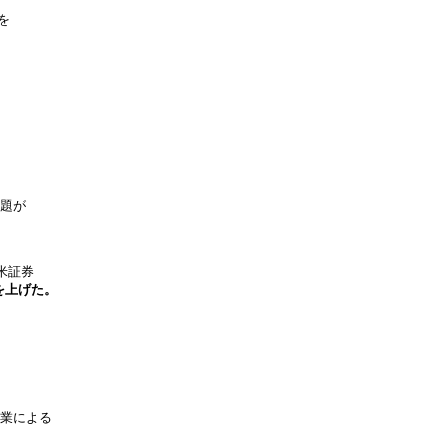
を
問題が
米証券
を上げた。
企業による