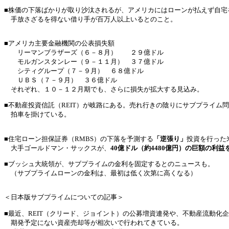
■株価の下落ばかりが取り沙汰されるが、アメリカにはローンが払えず自宅
手放さざるを得ない借り手が百万人以上いるとのこと。
■アメリカ主要金融機関の公表損失額
リーマンブラザーズ（６－８月） ２９億ドル
モルガンスタンレー（９－１１月） ３７億ドル
シティグループ（７－９月） ６８億ドル
ＵＢＳ（７－９月） ３６億ドル
それぞれ、１０－１２月期でも、さらに損失が拡大する見込み。
■不動産投資信託（REIT）が岐路にある。売れ行きの陰りにサブプライム
拍車を掛けている。
■住宅ローン担保証券（RMBS）の下落を予測する
「逆張り」
投資を行った
大手ゴールドマン・サックスが、
40億ドル（約4480億円）の巨額の利益
■ブッシュ大統領が、サブプライムの金利を固定するとのニュースも。
（サブプライムローンの金利は、最初は低く次第に高くなる）
＜日本版サブプライムについての記事＞
■最近、REIT（クリード、ジョイント）の公募増資連発や、不動産流動化
期発予定にない資産売却等が相次いで行われてきている。