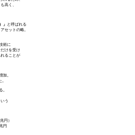
りも高く、
ャ）」
と呼ばれる
・アセットの略。
技術に
分だけを受け
逃れることが
増加。
た。
る。
ま
という
3兆円）
兆円