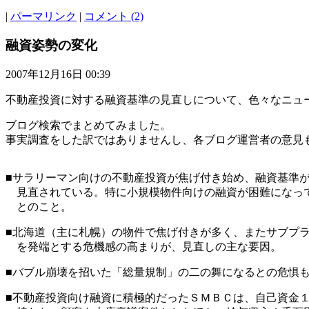
|
パーマリンク
|
コメント (2)
融資姿勢の変化
2007年12月16日 00:39
不動産投資に対する融資基準の見直しについて、色々なニュ
ブログ検索でまとめてみました。
事実調査をした訳ではありませんし、各ブログ運営者の意見
■サラリーマン向けの不動産投資が焦げ付き始め、融資基準
見直されている。特に小規模物件向けの融資が困難になっ
とのこと。
■北海道（主に札幌）の物件で焦げ付きが多く、またサブプ
を発端とする危機感の高まりが、見直しの主な要因。
■バブル崩壊を招いた「総量規制」の二の舞になるとの危惧
■不動産投資向け融資に積極的だったＳＭＢＣは、自己資金