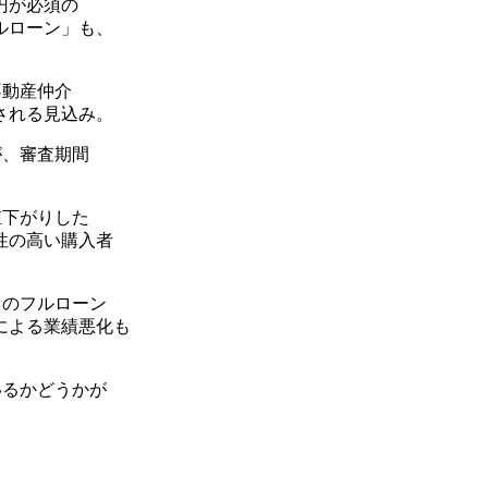
円が必須の
ルローン」も、
不動産仲介
される見込み。
が、審査期間
値下がりした
性の高い購入者
Ｃのフルローン
による業績悪化も
いるかどうかが