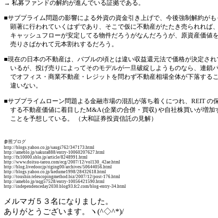
→ 私募ファンドの解約が進んでいる証拠である。
■サブプライム問題の影響による外資の資金引き上げで、今後強制解約がも
顕著に行われていくはずであり、そこで仮に不動産がたたき売られれば
キャッシュフローが安定してる物件だろうがなんだろうが、原資産価値
売りさばかれて元本割れするだろう。
■現在の日本の不動産は、バブルの頃とは違い収益還元法で価格が決定され
いるが、投げ売りによってそのモデルが一旦破綻しようものなら、連鎖
でオフィス・商業不動産・レジットを問わず不動産相場全体が下落する
違いない。
■サブプライムローン問題よる金融市場の混乱が落ち着くにつれ、REIT の
する不動産価値に着目したM&A (企業の合併・買収) や自社株買いが増加
ことを予想している。 （大和証券投資信託の見解）
参照ブログ
http://blogs.yahoo.co.jp/saugi762/347173.html
http://ameblo.jp/sakura888/entry-10060207627.html
http://fx10000.sblo.jp/article/8248991.html
http://www.doitsu-tarou.com/ecg/2007/12/vol130_42ae.html
http://blog.livedoor.jp/riging00/archives/50644056.html
http://blogs.yahoo.co.jp/kedume1998/28432618.html
http://toushin.telescopingmethod.biz/2007/12/post-176.html
http://ameblo.jp/nqg57528/entry-10056421590.html
http://independenceday2030.blog93.fc2.com/blog-entry-34.html
メルマガ５３名になりました。
ありがとうございます。ヽ(^◇^*)/