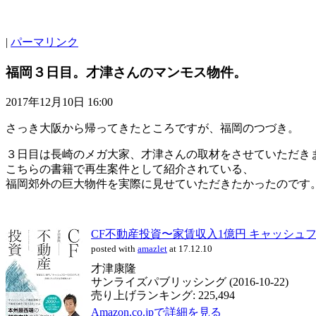
|
パーマリンク
福岡３日目。才津さんのマンモス物件。
2017年12月10日 16:00
さっき大阪から帰ってきたところですが、福岡のつづき。
３日目は長崎のメガ大家、才津さんの取材をさせていただき
こちらの書籍で再生案件として紹介されている、
福岡郊外の巨大物件を実際に見せていただきたかったのです
CF不動産投資〜家賃収入1億円 キャッシュフ
posted with
amazlet
at 17.12.10
才津康隆
サンライズパブリッシング (2016-10-22)
売り上げランキング: 225,494
Amazon.co.jpで詳細を見る