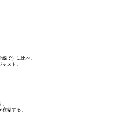
幹線で）に比べ、
ジャスト。
り、
が在籍する、