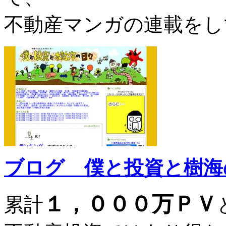
不動産マンガの連載をし
ブログ 僕と投資と樹海
１，０００万ＰＶ
累計