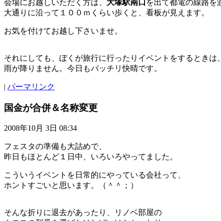
会場にお越しいただく方は、
大塚駅南口
を出て都電の線路を
大通りに沿って１００ｍくらい歩くと、看板が見えます。
お気を付けてお越し下さいませ。
それにしても、ぼくが旅行に行ったりイベントをするときは
雨が降りません。今日もバッチリ快晴です。
|
パーマリンク
国金が合併＆名称変更
2008年10月 3日 08:34
フェスタの準備も大詰めで、
昨日もほとんど１日中、いろいろやってました。
こういうイベントを日常的にやっている会社って、
ホントすごいと思います。（＾＾；）
そんな折りに退去があったり、リノベ部屋の