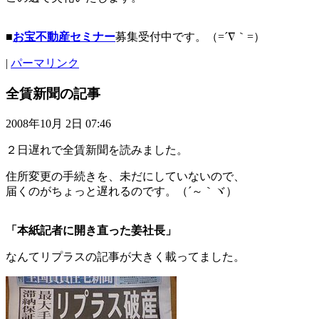
■
お宝不動産セミナー
募集受付中です。（=´∇｀=）
|
パーマリンク
全賃新聞の記事
2008年10月 2日 07:46
２日遅れで全賃新聞を読みました。
住所変更の手続きを、未だにしていないので、
届くのがちょっと遅れるのです。（´～｀ヾ）
「本紙記者に開き直った姜社長」
なんてリプラスの記事が大きく載ってました。