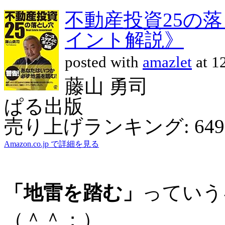
不動産投資25の
イント解説》
posted with
amazlet
at 1
藤山 勇司
ぱる出版
売り上げランキング: 649
Amazon.co.jp で詳細を見る
「地雷を踏む」
っていう
（＾＾；）